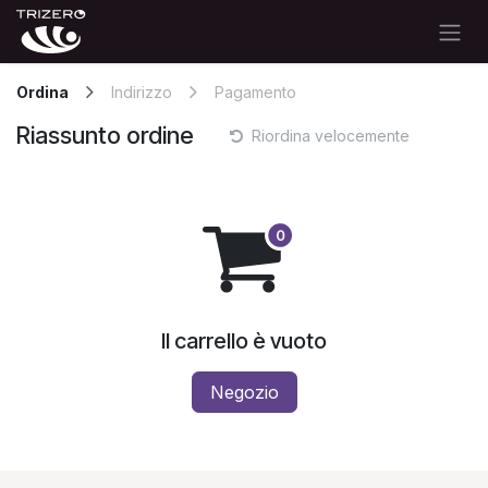
Passa al contenuto
Ordina
Indirizzo
Pagamento
Riassunto ordine
Riordina velocemente
Il carrello è vuoto
Negozio